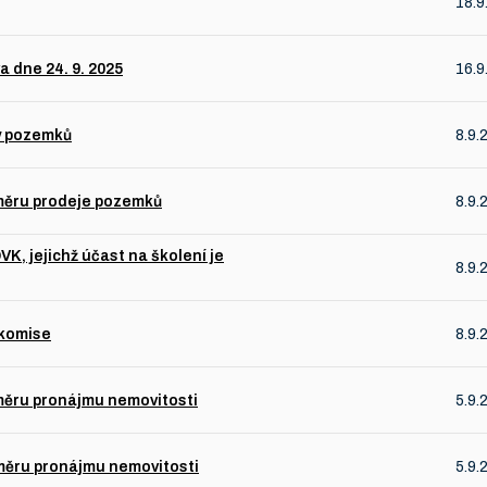
18.9
 dne 24. 9. 2025
16.9
y pozemků
8.9.
měru prodeje pozemků
8.9.
K, jejichž účast na školení je
8.9.
 komise
8.9.
měru pronájmu nemovitosti
5.9.
měru pronájmu nemovitosti
5.9.