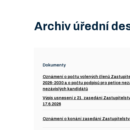
Archiv úřední de
Dokumenty
Oznámení o počtu volených členů Zastupite
2026-2030 a o počtu podpisů pro petice nez
nezávislých kandidátů
Výpis usnesení z 21. zasedání Zastupitels
17.6.2026
Oznámení o konání zasedání Zastupitelstva