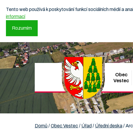
Tento web používá k poskytování funkcí sociálních médií a a
informací
Rozumím
Obec
Vestec
Domů
/
Obec Vestec
/
Úřad
/
Úřední deska
/
Arc