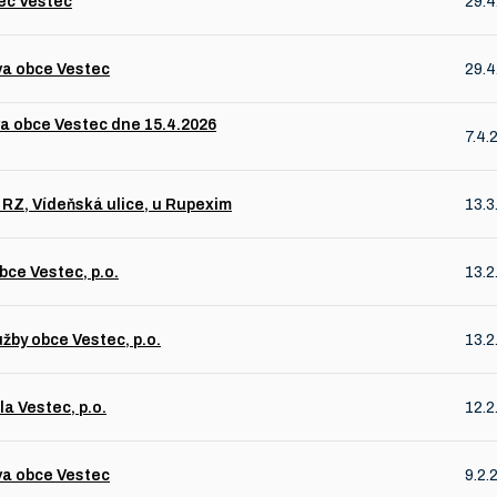
bec Vestec
29.4
va obce Vestec
29.4
a obce Vestec dne 15.4.2026
7.4.
 RZ, Vídeňská ulice, u Rupexim
13.3
bce Vestec, p.o.
13.2
žby obce Vestec, p.o.
13.2
a Vestec, p.o.
12.2
va obce Vestec
9.2.