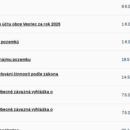
9.6.
 účtu obce Vestec za rok 2025
1.6.
y pozemků
1.6.
ronájmu pozemku
18.5
šťování činnosti podle zákona
14.5
Obecně závazná vyhláška o
7.5.
Obecně závazná vyhláška o
7.5.