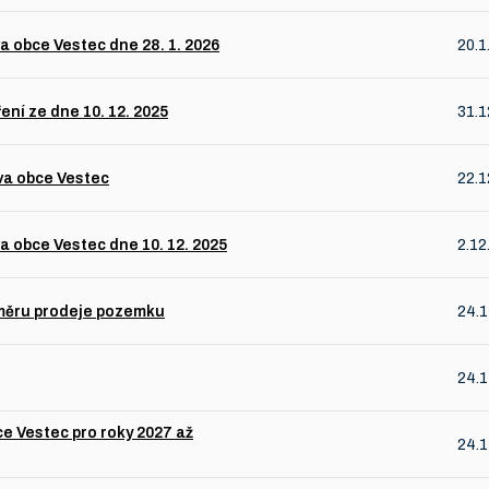
 obce Vestec dne 28. 1. 2026
20.1
ní ze dne 10. 12. 2025
31.1
va obce Vestec
22.1
 obce Vestec dne 10. 12. 2025
2.12
áměru prodeje pozemku
24.1
24.1
e Vestec pro roky 2027 až
24.1