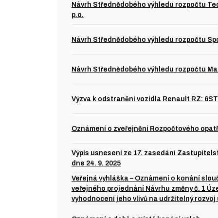
Návrh Střednědobého výhledu rozpočtu Tec
p.o.
Návrh Střednědobého výhledu rozpočtu Spor
Návrh Střednědobého výhledu rozpočtu Mat
Výzva k odstranění vozidla Renault RZ: 6S
Oznámení o zveřejnění Rozpočtového opatř
Výpis usnesení ze 17. zasedání Zastupitel
dne 24. 9. 2025
Veřejná vyhláška – Oznámení o konání slo
veřejného projednání Návrhu změny č. 1 Úz
vyhodnocení jeho vlivů na udržitelný rozvoj