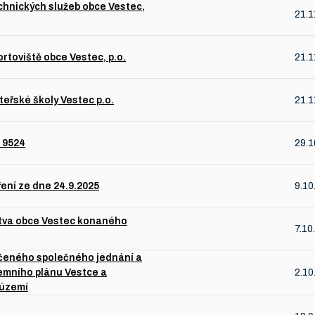
hnických služeb obce Vestec,
21.1
toviště obce Vestec, p.o.
21.1
eřské školy Vestec p.o.
21.1
T 9524
29.1
ení ze dne 24.9.2025
9.10
stva obce Vestec konaného
7.10
učeného společného jednání a
emního plánu Vestce a
2.10
 území