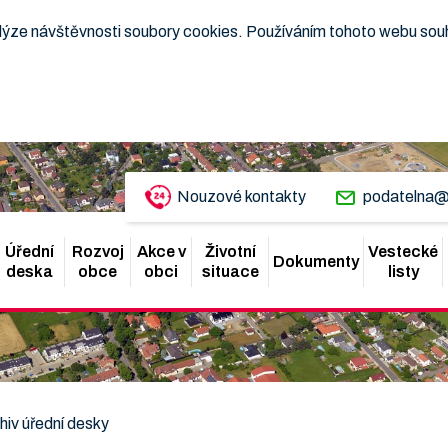
nalýze návštěvnosti soubory cookies. Používáním tohoto webu sou
Nouzové kontakty
podatelna@
Úřední
Rozvoj
Akce v
Životní
Vestecké
Dokumenty
deska
obce
obci
situace
listy
hiv úřední desky