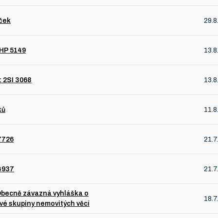
ček
29.8
AHP 5149
13.8
: 2SI 3068
13.8
ků
11.8
7726
21.7
 4937
21.7
Obecně závazná vyhláška o
18.7
ivé skupiny nemovitých věcí