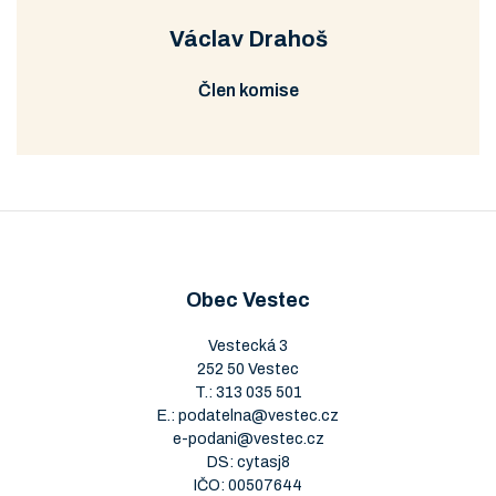
Prohlédnout
Stáhnout
2/2007
Václav Drahoš
Člen komise
Obec Vestec
Vestecká 3
252 50 Vestec
T.:
313 035 501
E.:
podatelna@vestec.cz
e-podani@vestec.cz
DS: cytasj8
IČO: 00507644