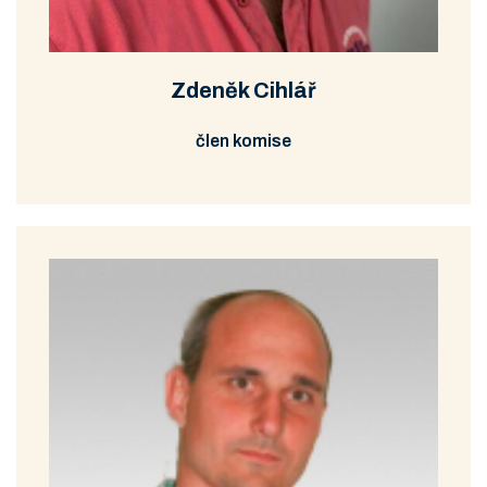
Schůze DaBK
Prohlédnout
Stáhnout
12/2010
Zdeněk Cihlář
člen komise
Schůze DaBK
Prohlédnout
Stáhnout
8/2010
Prohlédnout
Stáhnout
Příloha 1
Prohlédnout
Stáhnout
Příloha 2
Schůze DaBK
Prohlédnout
Stáhnout
7/2010