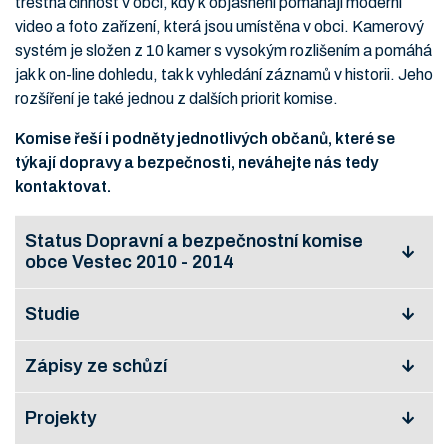
trestná činnost v obci, kdy k objasnění pomáhají moderní
video a foto zařízení, která jsou umístěna v obci. Kamerový
systém je složen z 10 kamer s vysokým rozlišením a pomáhá
jak k on-line dohledu, tak k vyhledání záznamů v historii. Jeho
rozšíření je také jednou z dalších priorit komise.
Komise řeší i podněty jednotlivých občanů, které se
týkají dopravy a bezpečnosti, neváhejte nás tedy
kontaktovat.
Status Dopravní a bezpečnostní komise
obce Vestec 2010 - 2014
Studie
Statut Dopravní
a bezpečnostní
Prohlédnout
Stáhnout
komise obce
Zápisy ze schůzí
Studie
Vestec 2010 –
křižovatka
2014
Prohlédnout
Stáhnout
Vestecká – Ve
Projekty
Schůze DaBK
Stromkách – K
Prohlédnout
Stáhnout
04/2017