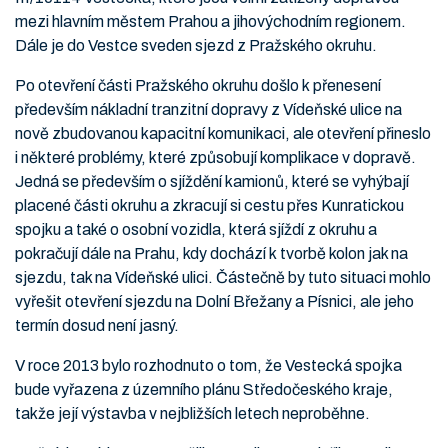
mezi hlavním městem Prahou a jihovýchodním regionem.
Dále je do Vestce sveden sjezd z Pražského okruhu.
Po otevření části Pražského okruhu došlo k přenesení
především nákladní tranzitní dopravy z Vídeňské ulice na
nově zbudovanou kapacitní komunikaci, ale otevření přineslo
i některé problémy, které způsobují komplikace v dopravě.
Jedná se především o sjíždění kamionů, které se vyhýbají
placené části okruhu a zkracují si cestu přes Kunratickou
spojku a také o osobní vozidla, která sjíždí z okruhu a
pokračují dále na Prahu, kdy dochází k tvorbě kolon jak na
sjezdu, tak na Vídeňské ulici. Částečně by tuto situaci mohlo
vyřešit otevření sjezdu na Dolní Břežany a Písnici, ale jeho
termín dosud není jasný.
V roce 2013 bylo rozhodnuto o tom, že Vestecká spojka
bude vyřazena z územního plánu Středočeského kraje,
takže její výstavba v nejbližších letech neproběhne.