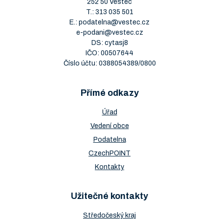
252 50 Vestec
T.:
313 035 501
E.:
podatelna@vestec.cz
e-podani@vestec.cz
DS: cytasj8
IČO: 00507644
Číslo účtu: 0388054389/0800
Přímé odkazy
Úřad
Vedení obce
Podatelna
CzechPOINT
Kontakty
Užitečné kontakty
Středočeský kraj